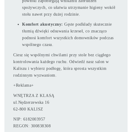
powłoki zapobiegają wnikaniu zabrudzeń
spożywczych, co ułatwia utrzymanie higieny wokół
stołu nawet przy dużej rodzinie.
Komfort akustyczny:
Gęste podkłady skutecznie
tłumią dźwięki odsuwania krzeseł, co znacząco
podnosi komfort wszystkich domowników podczas
wspólnego czasu.
Ciesz się wspólnymi chwilami przy stole bez ciągłego
kontrolowania każdego ruchu. Odwiedź nasz salon w
Kaliszu i wybierz podłogę, która sprosta wszystkim
rodzinnym wyzwaniom.
+Reklama+
WNĘTRZA Z KLASĄ
ul.Nędzerzewska 16
62-800 KALISZ
NIP: 6182003957
REGON: 300838308