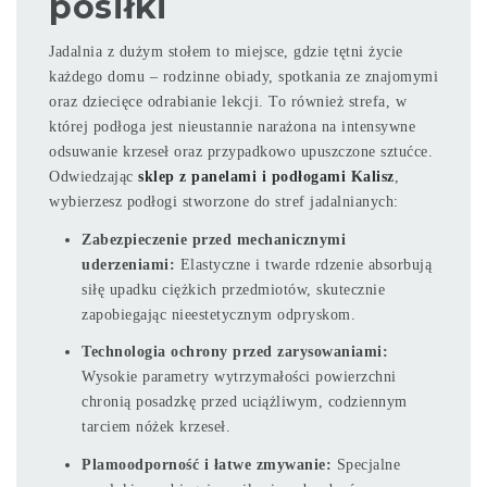
posiłki
Jadalnia z dużym stołem to miejsce, gdzie tętni życie
każdego domu – rodzinne obiady, spotkania ze znajomymi
oraz dziecięce odrabianie lekcji. To również strefa, w
której podłoga jest nieustannie narażona na intensywne
odsuwanie krzeseł oraz przypadkowo upuszczone sztućce.
Odwiedzając
sklep z panelami i podłogami Kalisz
,
wybierzesz podłogi stworzone do stref jadalnianych:
Zabezpieczenie przed mechanicznymi
uderzeniami:
Elastyczne i twarde rdzenie absorbują
siłę upadku ciężkich przedmiotów, skutecznie
zapobiegając nieestetycznym odpryskom.
Technologia ochrony przed zarysowaniami:
Wysokie parametry wytrzymałości powierzchni
chronią posadzkę przed uciążliwym, codziennym
tarciem nóżek krzeseł.
Plamoodporność i łatwe zmywanie:
Specjalne