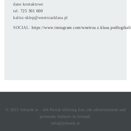
dane kontaktowe
tel:
725 301 600
kalisz-sklep@wnetrzazklasa.pl
SOCIAL:
https://www.instagram.com/wnetrza.z.klasa.podlogikali
© 2015 Jobseek.ie - Job Portal offering free job advertisement and
premium features in Ireland.
info@jobseek.ie